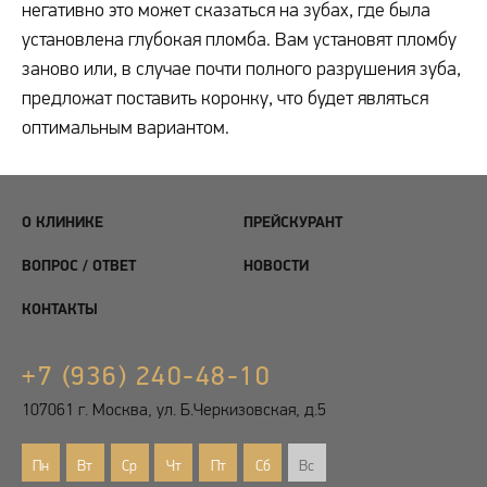
негативно это может сказаться на зубах, где была
установлена глубокая пломба. Вам установят пломбу
заново или, в случае почти полного разрушения зуба,
предложат поставить коронку, что будет являться
оптимальным вариантом.
О КЛИНИКЕ
ПРЕЙСКУРАНТ
ВОПРОС / ОТВЕТ
НОВОСТИ
КОНТАКТЫ
+7 (936) 240-48-10
107061 г. Москва, ул. Б.Черкизовская, д.5
Пн
Вт
Ср
Чт
Пт
Сб
Вс