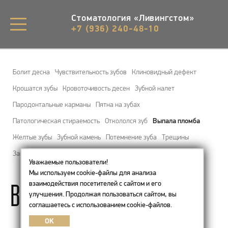
Стоматология «Ливингстом»
+7 (936) 240-48-10
Болит десна
Чувствительность зубов
Клиновидный дефект
Крошатся зубы
Кровоточивость десен
Зубной налет
Пародонтальные карманы
Пятна на зубах
Патологическая стираемость
Откололся зуб
Выпала пломба
Желтые зубы
Зубной камень
Потемнение зуба
Трещины
Запах изо рта
Зубная боль
Шатается зуб
Уважаемые пользователи!
Мы используем cookie-файлы для анализа
Выпала пломба
взаимодействия посетителей с сайтом и его
улучшения. Продолжая пользоваться сайтом, вы
соглашаетесь с использованием cookie-файлов.
OK