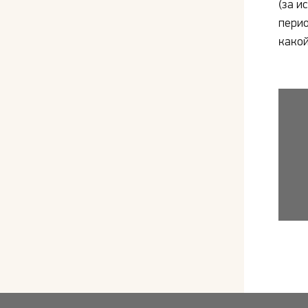
(за и
перио
какой