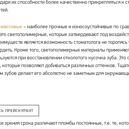
даря их способности более качественно прикрепляться к 
тей.
тмассовые
– наиболее прочные и износоустойчивые по ср
 это светополимерные, которые затвердевают под воздейс
еимуществ является возможность стоматолога не торопясь 
рдеть. Кроме того, светополимерные материалы применяют 
ьзуются при восстановлении отколотого кусочка зуба. Эт
, которые позволяют добиваться различных оттенков. Тщат
м зубов делает его абсолютно не заметным для окружающ
СЬ ПРЕЙСКУРАНТ
ки зрения срока различают пломбы постоянные, т.е. те, ко