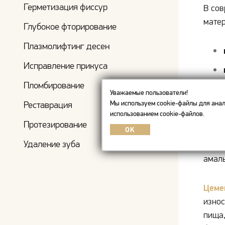
Герметизация фиссур
В сов
матер
Глубокое фторирование
Плазмолифтинг десен
Исправление прикуса
Пломбирование
Уважаемые пользователи!
Мы используем cookie-файлы для анал
Реставрация
использованием cookie-файлов.
Мета
Протезирование
OK
все р
Удаление зуба
долго
амаль
Цеме
износ
пища,