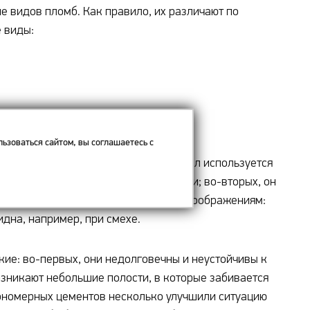
 видов пломб. Как правило, их различают по
 виды:
ьзоваться сайтом, вы соглашаетесь с
ти). В настоящее время этот материал используется
дут споры по поводу его токсичности; во-вторых, он
 его реже применяют по эстетическим соображениям:
дна, например, при смехе.
ие: во-первых, они недолговечны и неустойчивы к
возникают небольшие полости, в которые забивается
иономерных цементов несколько улучшили ситуацию