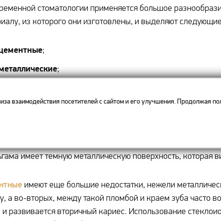
ременной стоматологии применяется большое разнообразие
иалу, из которого они изготовлены, и выделяют следующие
цементные
;
металлические
;
пластмассовые
и
.
иза взаимодействия посетителей с сайтом и его улучшения. Продолжая пол
ллическая
выполняется из амальгамы (сплава металла и рту
еже и реже по многим причинам. Во-первых, долгое время и
 затвердевает (в течение 2-3 часов); наконец, в-третьих,
гама имеет темную металлическую поверхность, которая ви
нтные
имеют еще большие недостатки, нежели металлическ
у, а во-вторых, между такой пломбой и краем зуба часто 
 и развивается вторичный кариес. Использование стекло