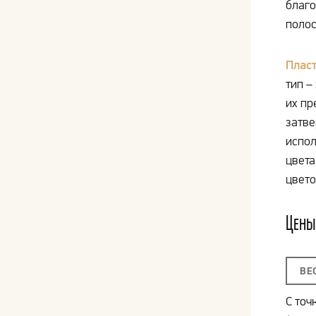
благо
полос
Плас
тип –
их пр
затве
испол
цвета
цвето
Цены
ВЕ
С точ